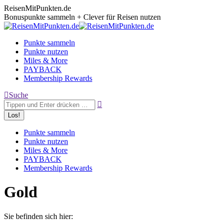
Zum
ReisenMitPunkten.de
Inhalt
Bonuspunkte sammeln + Clever für Reisen nutzen
springen
Punkte sammeln
Punkte nutzen
Miles & More
PAYBACK
Membership Rewards
Search:
Suche
Punkte sammeln
Punkte nutzen
Miles & More
PAYBACK
Membership Rewards
Gold
Sie befinden sich hier: