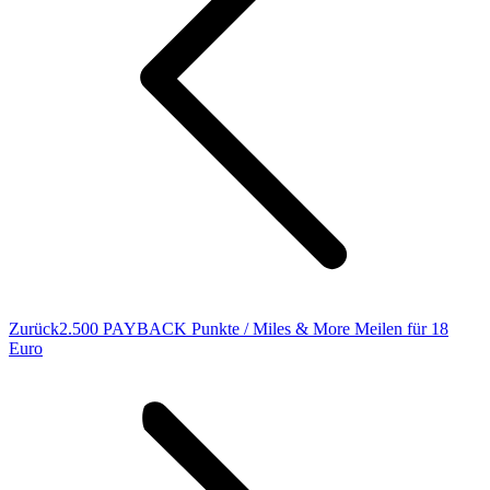
Vorheriger
Zurück
2.500 PAYBACK Punkte / Miles & More Meilen für 18
Beitrag:
Euro