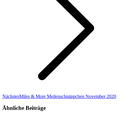
Nächster
Nächstes
Miles & More Meilenschnäppchen November 2020
Beitrag:
Ähnliche Beiträge