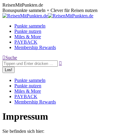
Zum
ReisenMitPunkten.de
Inhalt
Bonuspunkte sammeln + Clever für Reisen nutzen
springen
Punkte sammeln
Punkte nutzen
Miles & More
PAYBACK
Membership Rewards
Search:
Suche
Punkte sammeln
Punkte nutzen
Miles & More
PAYBACK
Membership Rewards
Impressum
Sie befinden sich hier: