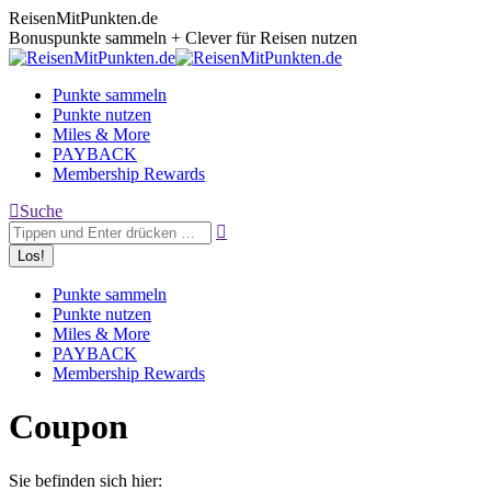
Zum
ReisenMitPunkten.de
Inhalt
Bonuspunkte sammeln + Clever für Reisen nutzen
springen
Punkte sammeln
Punkte nutzen
Miles & More
PAYBACK
Membership Rewards
Search:
Suche
Punkte sammeln
Punkte nutzen
Miles & More
PAYBACK
Membership Rewards
Coupon
Sie befinden sich hier: