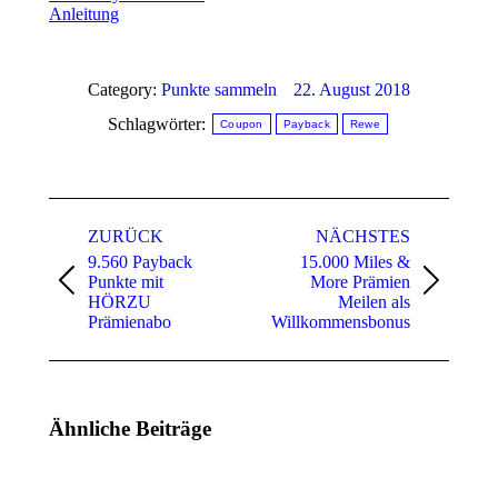
Anleitung
Category:
Punkte sammeln
22. August 2018
Schlagwörter:
Coupon
Payback
Rewe
Kommentarnavigation
ZURÜCK
NÄCHSTES
9.560 Payback
15.000 Miles &
Punkte mit
More Prämien
Vorheriger
Nächster
HÖRZU
Meilen als
Beitrag:
Beitrag:
Prämienabo
Willkommensbonus
Ähnliche Beiträge
40.000
40.000