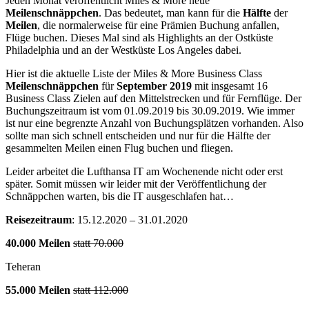
Jeden Monat veröffentlicht Miles & More neue
Meilenschnäppchen
. Das bedeutet, man kann für die
Hälfte
der
Meilen
, die normalerweise für eine Prämien Buchung anfallen,
Flüge buchen. Dieses Mal sind als Highlights an der Ostküste
Philadelphia und an der Westküste Los Angeles dabei.
Hier ist die aktuelle Liste der Miles & More Business Class
Meilenschnäppchen
für
September 2019
mit insgesamt 16
Business Class Zielen auf den Mittelstrecken und für Fernflüge. Der
Buchungszeitraum ist vom 01.09.2019 bis 30.09.2019. Wie immer
ist nur eine begrenzte Anzahl von Buchungsplätzen vorhanden. Also
sollte man sich schnell entscheiden und nur für die Hälfte der
gesammelten Meilen einen Flug buchen und fliegen.
Leider arbeitet die Lufthansa IT am Wochenende nicht oder erst
später. Somit müssen wir leider mit der Veröffentlichung der
Schnäppchen warten, bis die IT ausgeschlafen hat…
Reisezeitraum
: 15.12.2020 – 31.01.2020
40.000 Meilen
statt 70.000
Teheran
55.000 Meilen
statt 112.000