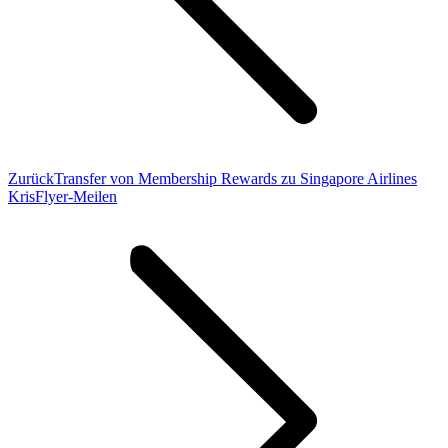
Vorheriger
Zurück
Transfer von Membership Rewards zu Singapore Airlines
Beitrag:
KrisFlyer-Meilen