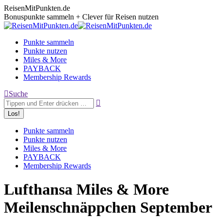
Zum
ReisenMitPunkten.de
Inhalt
Bonuspunkte sammeln + Clever für Reisen nutzen
springen
Punkte sammeln
Punkte nutzen
Miles & More
PAYBACK
Membership Rewards
Search:
Suche
Punkte sammeln
Punkte nutzen
Miles & More
PAYBACK
Membership Rewards
Lufthansa Miles & More
Meilenschnäppchen September