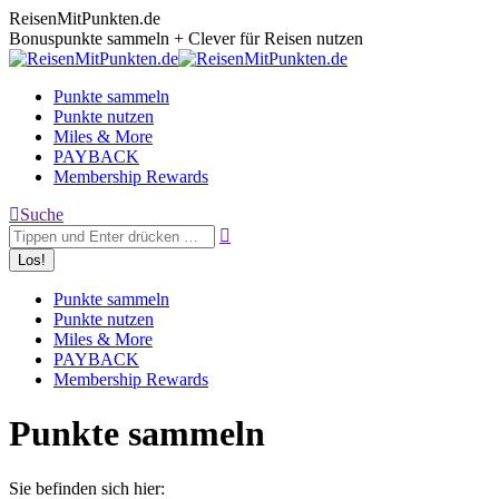
Zum
ReisenMitPunkten.de
Inhalt
Bonuspunkte sammeln + Clever für Reisen nutzen
springen
Punkte sammeln
Punkte nutzen
Miles & More
PAYBACK
Membership Rewards
Search:
Suche
Punkte sammeln
Punkte nutzen
Miles & More
PAYBACK
Membership Rewards
Punkte sammeln
Sie befinden sich hier: