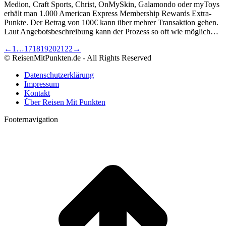
Medion, Craft Sports, Christ, OnMySkin, Galamondo oder myToys
erhält man 1.000 American Express Membership Rewards Extra-
Punkte. Der Betrag von 100€ kann über mehrer Transaktion gehen.
Laut Angebotsbeschreibung kann der Prozess so oft wie möglich…
←
1
…
17
18
19
20
21
22
→
© ReisenMitPunkten.de - All Rights Reserved
Datenschutzerklärung
Impressum
Kontakt
Über Reisen Mit Punkten
Footernavigation
t
T