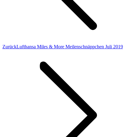
Vorheriger
Zurück
Lufthansa Miles & More Meilenschnäppchen Juli 2019
Beitrag: