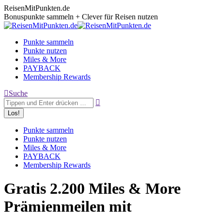
Zum
ReisenMitPunkten.de
Inhalt
Bonuspunkte sammeln + Clever für Reisen nutzen
springen
Punkte sammeln
Punkte nutzen
Miles & More
PAYBACK
Membership Rewards
Search:
Suche
Punkte sammeln
Punkte nutzen
Miles & More
PAYBACK
Membership Rewards
Gratis 2.200 Miles & More
Prämienmeilen mit