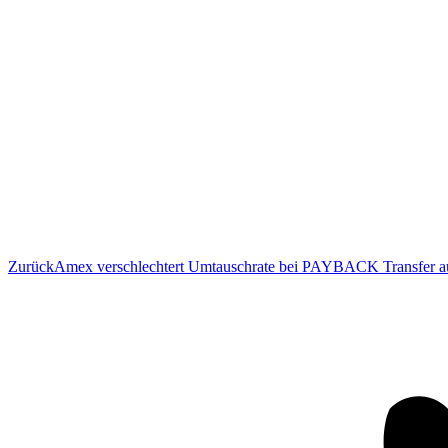
Vorheriger
Zurück
Amex verschlechtert Umtauschrate bei PAYBACK Transfer au
Beitrag: