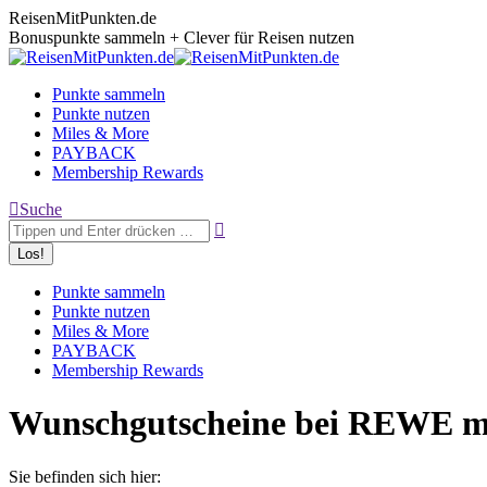
Zum
ReisenMitPunkten.de
Inhalt
Bonuspunkte sammeln + Clever für Reisen nutzen
springen
Punkte sammeln
Punkte nutzen
Miles & More
PAYBACK
Membership Rewards
Search:
Suche
Punkte sammeln
Punkte nutzen
Miles & More
PAYBACK
Membership Rewards
Wunschgutscheine bei REWE 
Sie befinden sich hier: