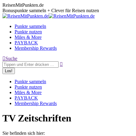
Zum
ReisenMitPunkten.de
Inhalt
Bonuspunkte sammeln + Clever für Reisen nutzen
springen
Punkte sammeln
Punkte nutzen
Miles & More
PAYBACK
Membership Rewards
Search:
Suche
Punkte sammeln
Punkte nutzen
Miles & More
PAYBACK
Membership Rewards
TV Zeitschriften
Sie befinden sich hier: