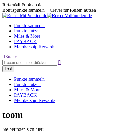
Zum
ReisenMitPunkten.de
Inhalt
Bonuspunkte sammeln + Clever für Reisen nutzen
springen
Punkte sammeln
Punkte nutzen
Miles & More
PAYBACK
Membership Rewards
Search:
Suche
Punkte sammeln
Punkte nutzen
Miles & More
PAYBACK
Membership Rewards
toom
Sie befinden sich hier: