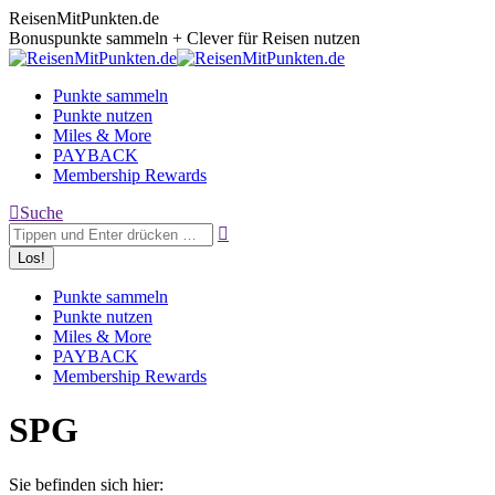
Zum
ReisenMitPunkten.de
Inhalt
Bonuspunkte sammeln + Clever für Reisen nutzen
springen
Punkte sammeln
Punkte nutzen
Miles & More
PAYBACK
Membership Rewards
Search:
Suche
Punkte sammeln
Punkte nutzen
Miles & More
PAYBACK
Membership Rewards
SPG
Sie befinden sich hier: