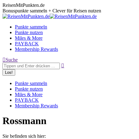
Zum
ReisenMitPunkten.de
Inhalt
Bonuspunkte sammeln + Clever für Reisen nutzen
springen
Punkte sammeln
Punkte nutzen
Miles & More
PAYBACK
Membership Rewards
Search:
Suche
Punkte sammeln
Punkte nutzen
Miles & More
PAYBACK
Membership Rewards
Rossmann
Sie befinden sich hier: