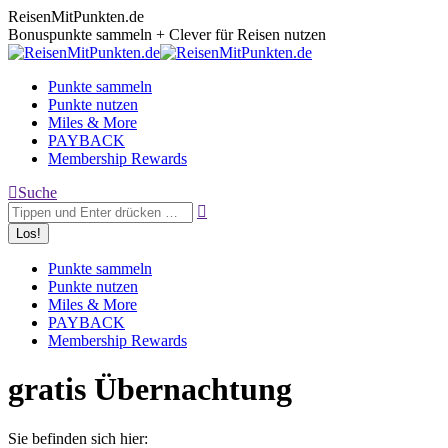
Zum
ReisenMitPunkten.de
Inhalt
Bonuspunkte sammeln + Clever für Reisen nutzen
springen
Punkte sammeln
Punkte nutzen
Miles & More
PAYBACK
Membership Rewards
Search:
Suche
Punkte sammeln
Punkte nutzen
Miles & More
PAYBACK
Membership Rewards
gratis Übernachtung
Sie befinden sich hier: