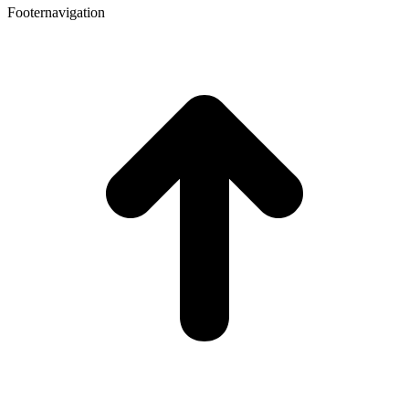
Footernavigation
t
T