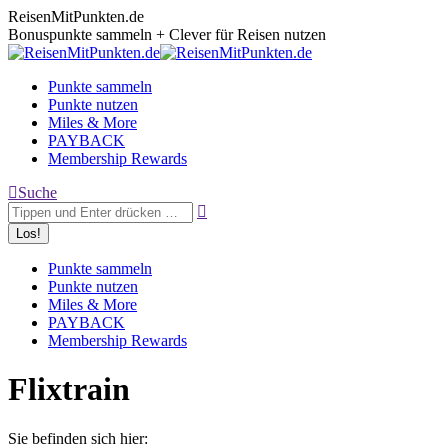
Zum
ReisenMitPunkten.de
Inhalt
Bonuspunkte sammeln + Clever für Reisen nutzen
springen
Punkte sammeln
Punkte nutzen
Miles & More
PAYBACK
Membership Rewards
Search:
Suche
Punkte sammeln
Punkte nutzen
Miles & More
PAYBACK
Membership Rewards
Flixtrain
Sie befinden sich hier: