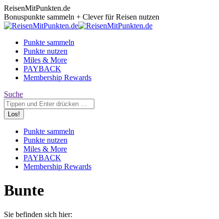
Zum
ReisenMitPunkten.de
Inhalt
Bonuspunkte sammeln + Clever für Reisen nutzen
springen
Punkte sammeln
Punkte nutzen
Miles & More
PAYBACK
Membership Rewards
Search:
Suche
Punkte sammeln
Punkte nutzen
Miles & More
PAYBACK
Membership Rewards
Bunte
Sie befinden sich hier: