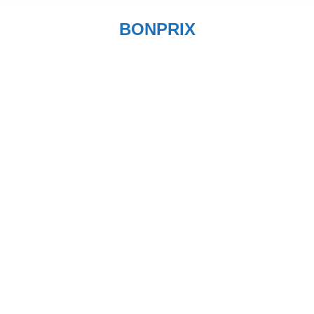
BONPRIX
Sie befinden sich hier: