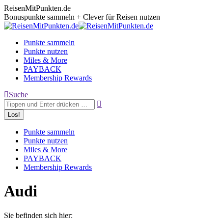
Zum
ReisenMitPunkten.de
Inhalt
Bonuspunkte sammeln + Clever für Reisen nutzen
springen
Punkte sammeln
Punkte nutzen
Miles & More
PAYBACK
Membership Rewards
Search:
Suche
Punkte sammeln
Punkte nutzen
Miles & More
PAYBACK
Membership Rewards
Audi
Sie befinden sich hier: