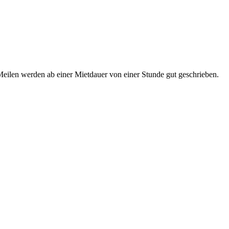
ilen werden ab einer Mietdauer von einer Stunde gut geschrieben.
t
T