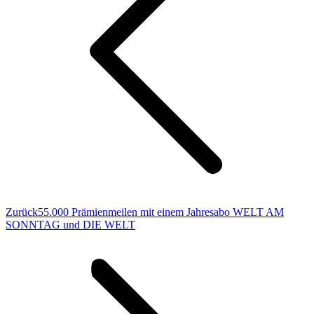
Vorheriger
Zurück
55.000 Prämienmeilen mit einem Jahresabo WELT AM
Beitrag:
SONNTAG und DIE WELT