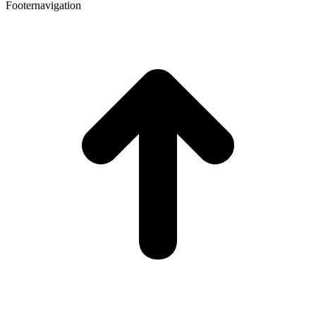
Footernavigation
t
T