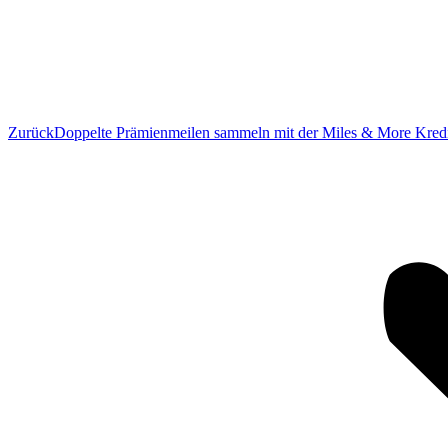
Vorheriger
Zurück
Doppelte Prämienmeilen sammeln mit der Miles & More Kredi
Beitrag: