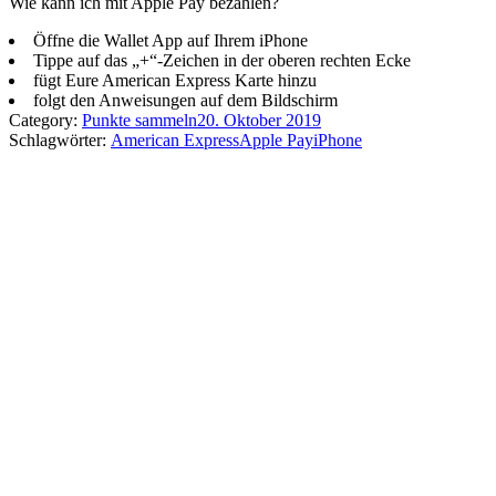
Wie kann ich mit Apple Pay bezahlen?
Öffne die Wallet App auf Ihrem iPhone
Tippe auf das „+“-Zeichen in der oberen rechten Ecke
fügt Eure American Express Karte hinzu
folgt den Anweisungen auf dem Bildschirm
Category:
Punkte sammeln
20. Oktober 2019
Schlagwörter:
American Express
Apple Pay
iPhone
Kommentarnavigation