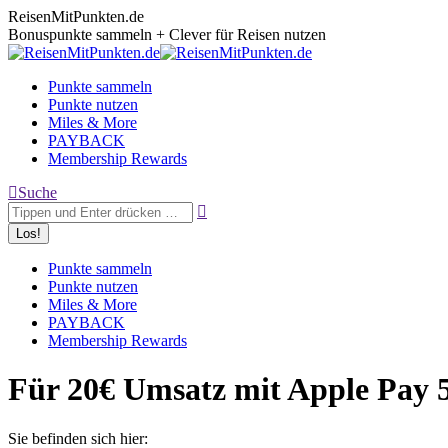
Zum
ReisenMitPunkten.de
Inhalt
Bonuspunkte sammeln + Clever für Reisen nutzen
springen
Punkte sammeln
Punkte nutzen
Miles & More
PAYBACK
Membership Rewards
Search:
Suche
Punkte sammeln
Punkte nutzen
Miles & More
PAYBACK
Membership Rewards
Für 20€ Umsatz mit Apple Pay
Sie befinden sich hier: