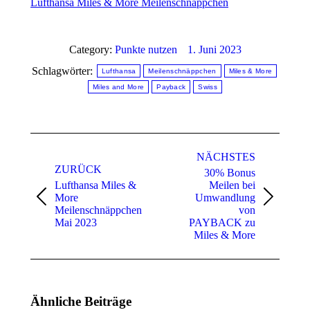
Lufthansa Miles & More Meilenschnäppchen
Category:
Punkte nutzen
1. Juni 2023
Schlagwörter:
Lufthansa
Meilenschnäppchen
Miles & More
Miles and More
Payback
Swiss
Kommentarnavigation
NÄCHSTES
ZURÜCK
30% Bonus
Lufthansa Miles &
Meilen bei
More
Umwandlung
Vorheriger
Nächster
Meilenschnäppchen
von
Beitrag:
Beitrag:
Mai 2023
PAYBACK zu
Miles & More
Ähnliche Beiträge