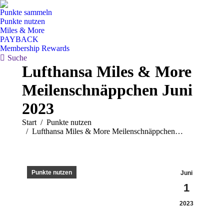
Punkte sammeln
Punkte nutzen
Miles & More
PAYBACK
Membership Rewards
Search:
Suche
Lufthansa Miles & More
Meilenschnäppchen Juni
2023
Sie befinden sich hier:
Start
Punkte nutzen
Lufthansa Miles & More Meilenschnäppchen…
Punkte nutzen
Juni
1
2023