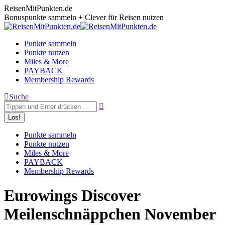
Zum
ReisenMitPunkten.de
Inhalt
Bonuspunkte sammeln + Clever für Reisen nutzen
springen
Punkte sammeln
Punkte nutzen
Miles & More
PAYBACK
Membership Rewards
Search:
Suche
Punkte sammeln
Punkte nutzen
Miles & More
PAYBACK
Membership Rewards
Eurowings Discover
Meilenschnäppchen November