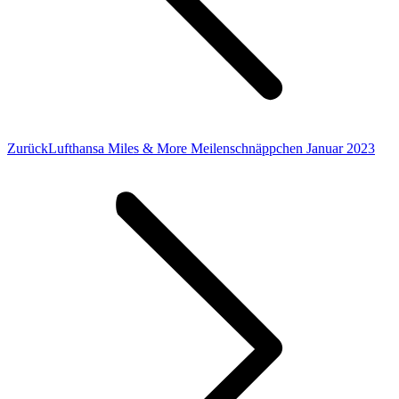
Vorheriger
Zurück
Lufthansa Miles & More Meilenschnäppchen Januar 2023
Beitrag: