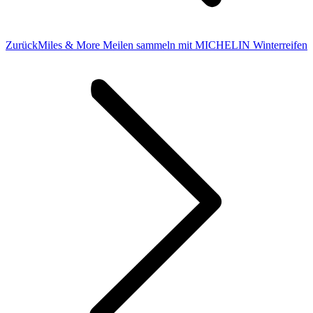
Vorheriger
Zurück
Miles & More Meilen sammeln mit MICHELIN Winterreifen
Beitrag: